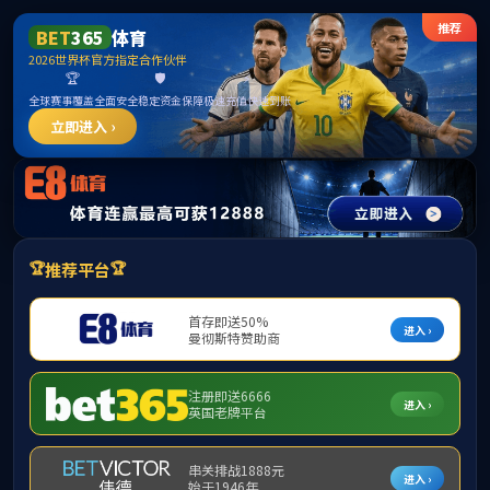
******
首页
学院概况
党建工作
/
/
您的位置:
首页
学科建设
硕士授权点