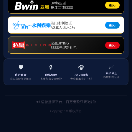
风建设的重要论述和中央八项规定及其实施细则精神
教师第二党支部书记杜海为大家讲授“统筹开放与
国家安全的举措三方面对总体国家安全观进行系统的