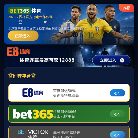
******
首页
学院概况
党建工作
/
/
/ 正文
您的位置:
首页
党建工作
支部风采
深入学习贯彻中央八项规定精神
发布时间2025-05-13 14:55:42 作者：高荣蓉 浏览次数：
次